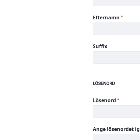
Obliga
Efternamn
Suffix
LÖSENORD
Obligato
Lösenord
Ange lösenordet i