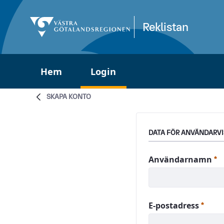
Hoppa till huvudinnehåll
Reklistan
Hem
Login
Login
SKAPA KONTO
DATA FÖR ANVÄNDARV
O
Användarnamn
Obli
E-postadress